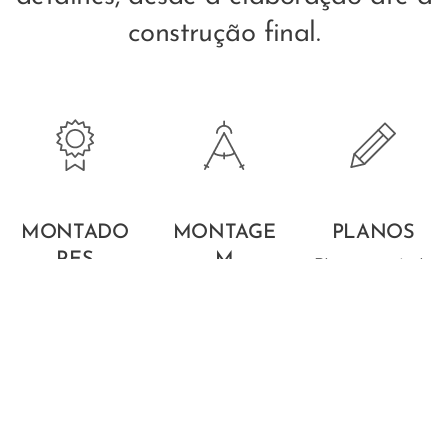
construção final.
MONTADO
MONTAGE
PLANOS
RES
M
Planeamos tudo
CERTIFICAD
SUPERVISIO
à sua maneira
OS
NADA
para que se
sinta satisfeito
Temos uma
A montagem
com os
equipa
será sempre
serviços
qualificada com
supervisionada
prestados
formação
por um