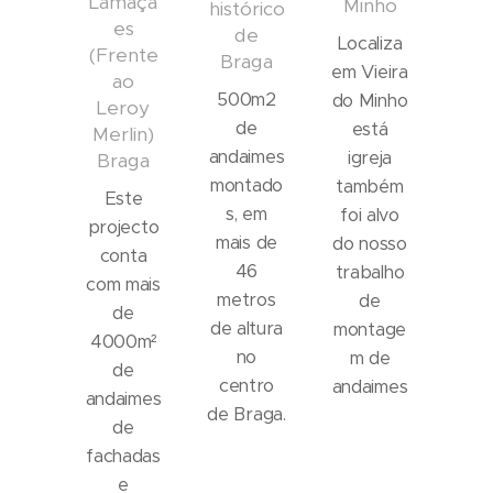
Lamaçã
Minho
histórico
es
de
Localiza
(Frente
Braga
em Vieira
ao
500m2
do Minho
Leroy
de
está
Merlin)
andaimes
igreja
Braga
montado
também
Este
s, em
foi alvo
projecto
mais de
do nosso
conta
46
trabalho
com mais
metros
de
de
de altura
montage
4000m²
no
m de
de
centro
andaimes
andaimes
de Braga.
de
fachadas
e